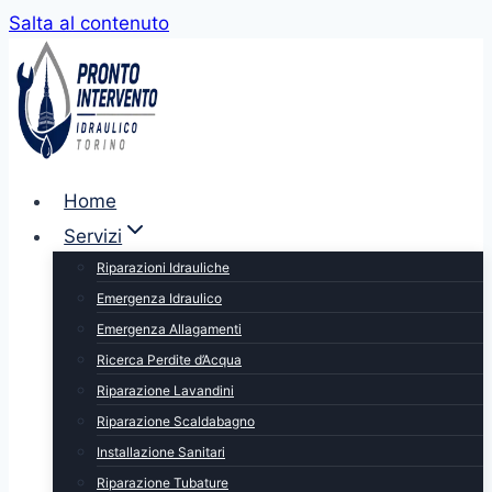
Salta al contenuto
Home
Servizi
Riparazioni Idrauliche
Emergenza Idraulico
Emergenza Allagamenti
Ricerca Perdite d’Acqua
Riparazione Lavandini
Riparazione Scaldabagno
Installazione Sanitari
Riparazione Tubature