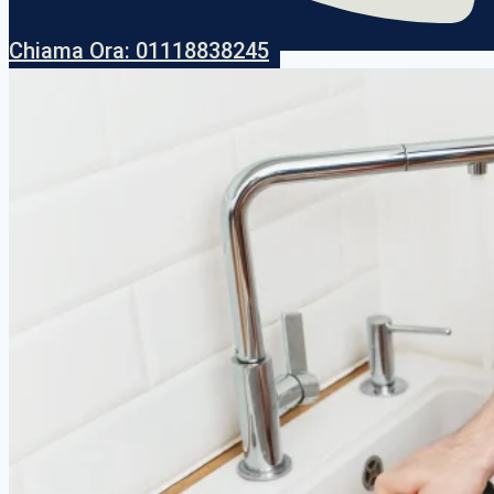
Chiama Ora: 01118838245