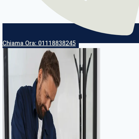
Chiama Ora: 01118838245