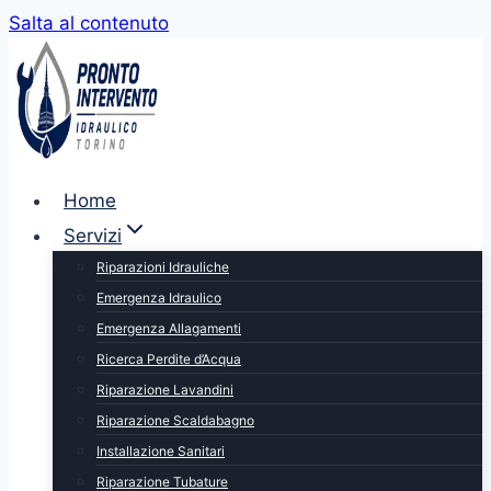
Salta al contenuto
Home
Servizi
Riparazioni Idrauliche
Emergenza Idraulico
Emergenza Allagamenti
Ricerca Perdite d’Acqua
Riparazione Lavandini
Riparazione Scaldabagno
Installazione Sanitari
Riparazione Tubature