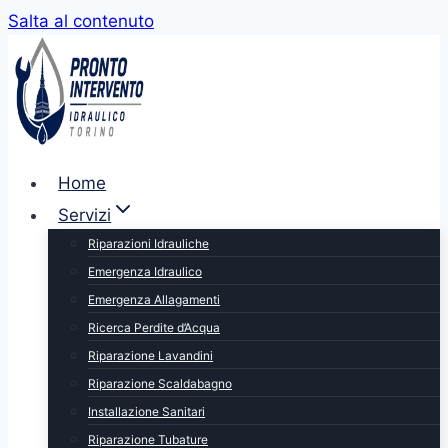
Salta al contenuto
Home
Servizi
Riparazioni Idrauliche
Emergenza Idraulico
Emergenza Allagamenti
Ricerca Perdite d’Acqua
Riparazione Lavandini
Riparazione Scaldabagno
Installazione Sanitari
Riparazione Tubature