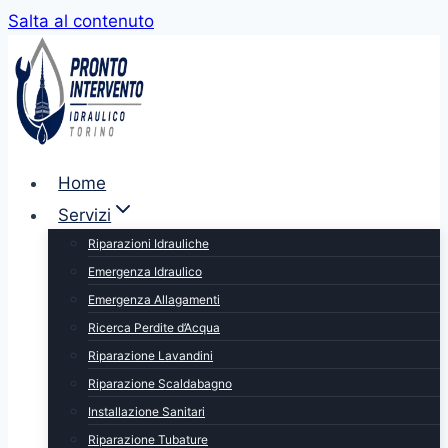
Salta al contenuto
Home
Servizi
Riparazioni Idrauliche
Emergenza Idraulico
Emergenza Allagamenti
Ricerca Perdite d’Acqua
Riparazione Lavandini
Riparazione Scaldabagno
Installazione Sanitari
Riparazione Tubature